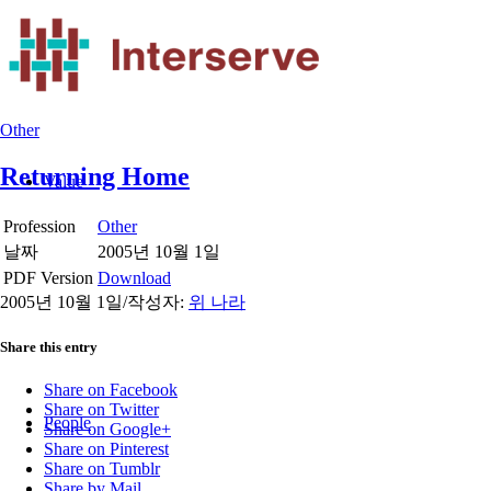
Other
Returning Home
Value
Profession
Other
날짜
2005년 10월 1일
PDF Version
Download
2005년 10월 1일
/
작성자:
위 나라
Share this entry
Share on Facebook
Share on Twitter
People
Share on Google+
Share on Pinterest
Share on Tumblr
Share by Mail