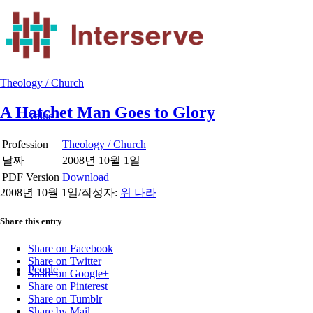
Theology / Church
A Hatchet Man Goes to Glory
Value
Profession
Theology / Church
날짜
2008년 10월 1일
PDF Version
Download
2008년 10월 1일
/
작성자:
위 나라
Share this entry
Share on Facebook
Share on Twitter
People
Share on Google+
Share on Pinterest
Share on Tumblr
Share by Mail