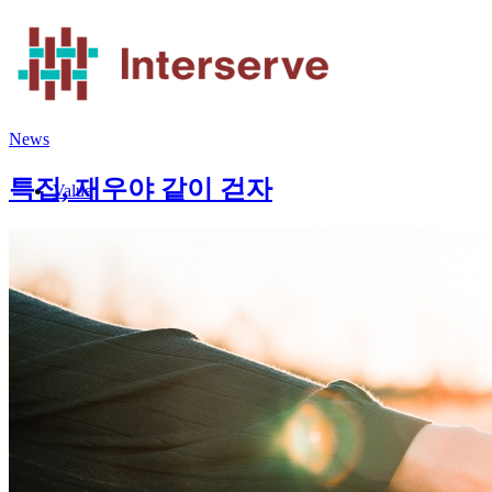
News
특집, 재우야 같이 걷자
Value
People