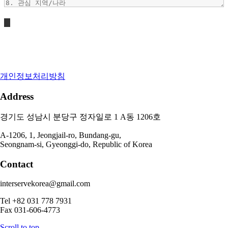
개인정보처리방침
Address
경기도 성남시 분당구 정자일로 1 A동 1206호
A-1206, 1, Jeongjail-ro, Bundang-gu,
Seongnam-si, Gyeonggi-do, Republic of Korea
Contact
interservekorea@gmail.com
Tel +82 031 778 7931
Fax 031-606-4773
Scroll to top