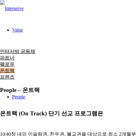
Value
인터서빙 공동체
파트너
펠로우
온트랙
프렌즈
People – 온트랙
People
온트랙 (On Track) 단기 선교 프로그램은
10/40창 내의 이슬람권, 힌두권, 불교권을 대상으로 최소 2개월부